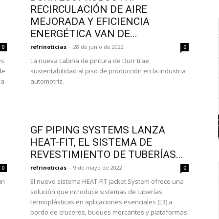
RECIRCULACIÓN DE AIRE
MEJORADA Y EFICIENCIA
ENERGÉTICA VAN DE...
refrinoticias
-
28 de junio de 2022
0
0
es
La nueva cabina de pintura de Dürr trae
de
sustentabilidad al piso de producción en la industria
la
automotriz.
GF PIPING SYSTEMS LANZA
HEAT-FIT, EL SISTEMA DE
REVESTIMIENTO DE TUBERÍAS...
refrinoticias
-
9 de mayo de 2022
0
0
un
El nuevo sistema HEAT-FIT Jacket System ofrece una
solución que introduce sistemas de tuberías
termoplásticas en aplicaciones esenciales (L3) a
bordo de cruceros, buques mercantes y plataformas