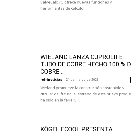
ValveCalc 7.5 ofrece nuevas funciones y
herramientas de cálculo.
WIELAND LANZA CUPROLIFE:
TUBO DE COBRE HECHO 100 % 
COBRE...
refrinoticias
-
21 de marzo de 2023
Wieland promueve la construcción sostenible y
circular del futuro, el estreno de este nuevo produ
ha sido en la feria ISH.
KÖGEL ECOOL PRESENTA