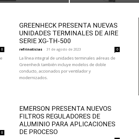
GREENHECK PRESENTA NUEVAS
UNIDADES TERMINALES DE AIRE
SERIE XG-TH-500
refrinoticias
-
31 de agosto de 2023
0
0
te
La línea integral de unidades terminales aéreas de
Greenheck también incluye modelos de doble
conducto, accionados por ventilador y
modernizados.
EMERSON PRESENTA NUEVOS
FILTROS REGULADORES DE
ALUMINIO PARA APLICACIONES
DE PROCESO
0