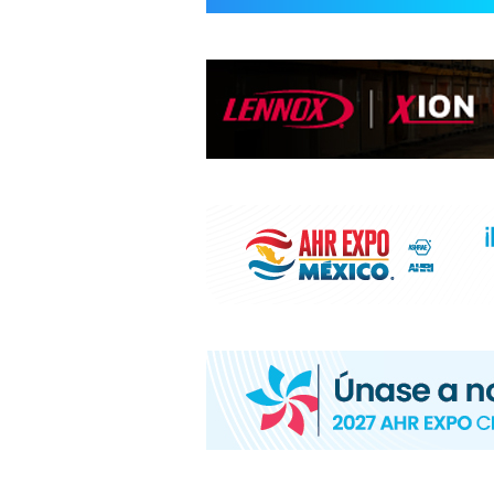
INFORMACIÓ
HVAC/R
DE
LATINOAMÉR