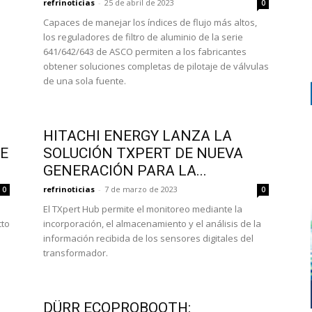
refrinoticias
-
25 de abril de 2023
0
Capaces de manejar los índices de flujo más altos,
los reguladores de filtro de aluminio de la serie
641/642/643 de ASCO permiten a los fabricantes
obtener soluciones completas de pilotaje de válvulas
de una sola fuente.
HITACHI ENERGY LANZA LA
DE
SOLUCIÓN TXPERT DE NUEVA
GENERACIÓN PARA LA...
refrinoticias
-
7 de marzo de 2023
0
0
El TXpert Hub permite el monitoreo mediante la
cto
incorporación, el almacenamiento y el análisis de la
información recibida de los sensores digitales del
transformador.
DÜRR ECOPROBOOTH: