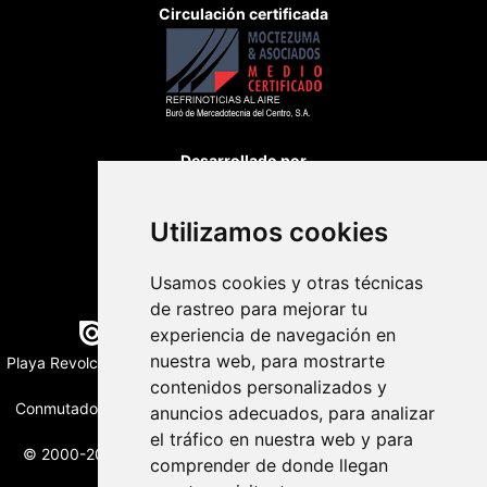
Circulación certificada
Desarrollado por
Utilizamos cookies
Usamos cookies y otras técnicas
de rastreo para mejorar tu
Edición digital con tecnología
experiencia de navegación en
nuestra web, para mostrarte
Playa Revolcadero 222 Col. Reforma Iztaccihuatl Norte C.P. 08810
CIUDAD DE MEXICO
contenidos personalizados y
Conmutador CIUDAD DE MEXICO (+52) 555 740 4476, 555 740
anuncios adecuados, para analizar
4497
el tráfico en nuestra web y para
© 2000-2026 BURO DE MERCADOTECNIA DEL CENTRO, S.A.
comprender de donde llegan
Todos los derechos reservados