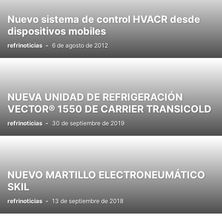
Nuevo sistema de control HVACR desde
dispositivos mobiles
refrinoticias
-
6 de agosto de 2012
NUEVA UNIDAD DE REFRIGERACIÓN
VECTOR® 1550 DE CARRIER TRANSICOLD
refrinoticias
-
30 de septiembre de 2019
NUEVO MARTILLO ELECTRONEUMÁTICO
SKIL
refrinoticias
-
13 de septiembre de 2018