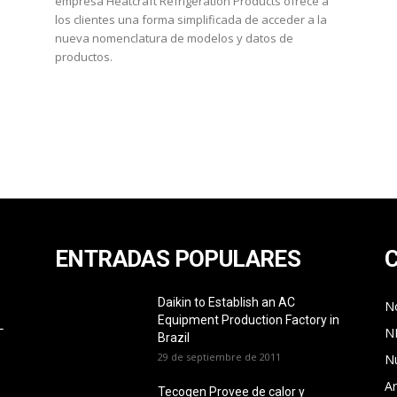
empresa Heatcraft Refrigeration Products ofrece a
los clientes una forma simplificada de acceder a la
nueva nomenclatura de modelos y datos de
productos.
ENTRADAS POPULARES
Daikin to Establish an AC
No
Equipment Production Factory in
L
N
Brazil
29 de septiembre de 2011
N
Ar
Tecogen Provee de calor y