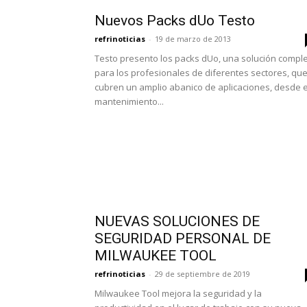
Nuevos Packs dUo Testo
refrinoticias
-
19 de marzo de 2013
Testo presento los packs dUo, una solución compl
para los profesionales de diferentes sectores, qu
cubren un amplio abanico de aplicaciones, desde e
mantenimiento...
NUEVAS SOLUCIONES DE
SEGURIDAD PERSONAL DE
MILWAUKEE TOOL
refrinoticias
-
29 de septiembre de 2019
Milwaukee Tool mejora la seguridad y la