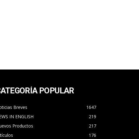
CATEGORÍA POPULAR
ticias Breves
1647
EWS IN ENGLISH
219
uevos Productos
217
tículos
176