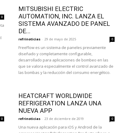
MITSUBISHI ELECTRIC
AUTOMATION, INC. LANZA EL
0
SISTEMA AVANZADO DE PANEL
eta
DE...
e
l
refrinoticias
-
29 de mayo de 2025
0
FreeFlow es un sistema de paneles previamente
diseñado y completamente configurable,
desarrollado para aplicaciones de bombeo en las
que se valora especialmente el control avanzado de
las bombas y la reducción del consumo energético.
HEATCRAFT WORLDWIDE
REFRIGERATION LANZA UNA
NUEVA APP
refrinoticias
-
23 de diciembre de 2019
0
0
Una nueva aplicación para iOS y Android de la