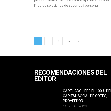
productividad en el lugar de trabajo con su nueva
línea de soluciones de seguridad personal.
...
1
2
3
22
RECOMENDACIONES DEL
EDITOR
CAREL ADQUIERE EL 100 % DE
CAPITAL SOCIAL DE COTES,
PROVEEDOR...
16 de julio de 2026