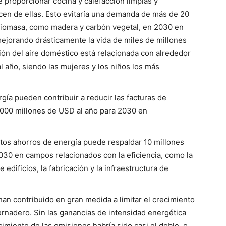
e proporcionar cocina y calefacción limpias y
cen de ellas. Esto evitaría una demanda de más de 20
e biomasa, como madera y carbón vegetal, en 2030 en
mejorando drásticamente la vida de miles de millones
ión del aire doméstico está relacionada con alrededor
 año, siendo las mujeres y los niños los más
gía pueden contribuir a reducir las facturas de
,000 millones de USD al año para 2030 en
stos ahorros de energía puede respaldar 10 millones
030 en campos relacionados con la eficiencia, como la
edificios, la fabricación y la infraestructura de
han contribuido en gran medida a limitar el crecimiento
ernadero. Sin las ganancias de intensidad energética
cimiento de las emisiones habría sido casi el doble, o