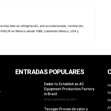
vista líder en refrigeración, aire acondicionado, ventilación,
 HVAC/R en México desde 1986, cubriendo México, USA y
ENTRADAS POPULARES
Daikin to Establish an AC
No
Equipment Production Factory
L
N
in Brazil
29 de septiembre de 2011
N
Ar
Tecogen Provee de calor y