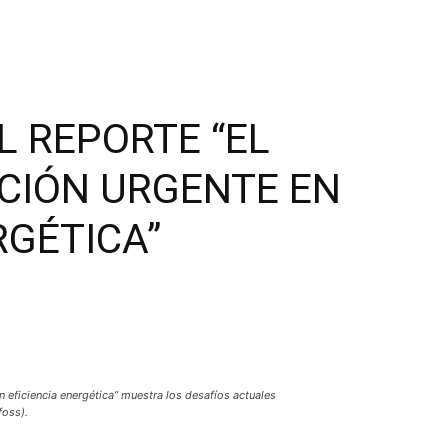
L REPORTE “EL
CCIÓN URGENTE EN
RGÉTICA”
 en eficiencia energética” muestra los desafíos actuales
foss).