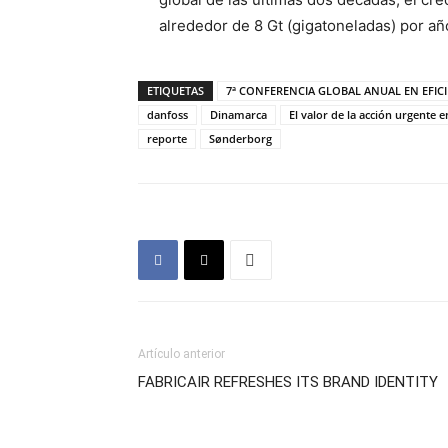
alrededor de 8 Gt (gigatoneladas) por a
ETIQUETAS
7ª CONFERENCIA GLOBAL ANUAL EN EFIC
danfoss
Dinamarca
El valor de la acción urgente e
reporte
Sønderborg
Artículo anterior
FABRICAIR REFRESHES ITS BRAND IDENTITY