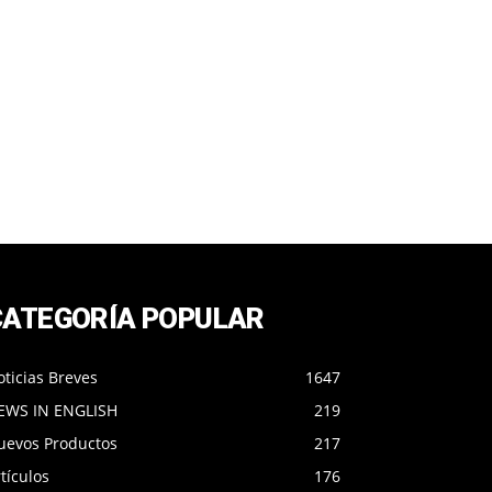
CATEGORÍA POPULAR
ticias Breves
1647
EWS IN ENGLISH
219
uevos Productos
217
tículos
176