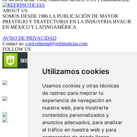
ABOUT US
SOMOS DESDE 1986 LA PUBLICACIÓN DE MAYOR
PRESTIGIO Y TRAYECTORIA EN LA INDUSTRIA HVAC/R
EN MÉXICO Y LATINOAMÉRICA
AVISO DE PRIVACIDAD
Contact us:
cord.editorial@refrinoticias.com
FOLLOW US
Utilizamos cookies
Circulación certificada
Usamos cookies y otras técnicas
de rastreo para mejorar tu
Desarrollado por
experiencia de navegación en
nuestra web, para mostrarte
Edición digital con tecnología
contenidos personalizados y
anuncios adecuados, para analizar
Playa Revolcadero 222 Col. Reforma Iztaccihuatl Norte C.P. 08810
el tráfico en nuestra web y para
CIUDAD DE MEXICO
Conmutador CIUDAD DE MEXICO (+52) 555 740 4476, 555 740