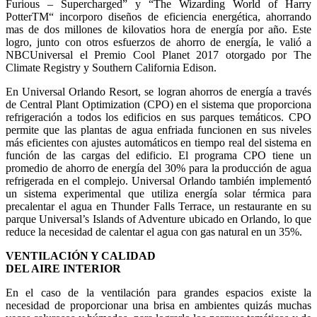
Furious – Supercharged” y “The Wizarding World of Harry
PotterTM“ incorporo diseños de eficiencia energética, ahorrando
mas de dos millones de kilovatios hora de energía por año. Este
logro, junto con otros esfuerzos de ahorro de energía, le valió a
NBCUniversal el Premio Cool Planet 2017 otorgado por The
Climate Registry y Southern California Edison.
En Universal Orlando Resort, se logran ahorros de energía a través
de Central Plant Optimization (CPO) en el sistema que proporciona
refrigeración a todos los edificios en sus parques temáticos. CPO
permite que las plantas de agua enfriada funcionen en sus niveles
más eficientes con ajustes automáticos en tiempo real del sistema en
función de las cargas del edificio. El programa CPO tiene un
promedio de ahorro de energía del 30% para la producción de agua
refrigerada en el complejo. Universal Orlando también implementó
un sistema experimental que utiliza energía solar térmica para
precalentar el agua en Thunder Falls Terrace, un restaurante en su
parque Universal’s Islands of Adventure ubicado en Orlando, lo que
reduce la necesidad de calentar el agua con gas natural en un 35%.
VENTILACIÓN Y CALIDAD
DEL AIRE INTERIOR
En el caso de la ventilación para grandes espacios existe la
necesidad de proporcionar una brisa en ambientes quizás muchas