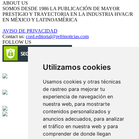
ABOUT US
SOMOS DESDE 1986 LA PUBLICACIÓN DE MAYOR
PRESTIGIO Y TRAYECTORIA EN LA INDUSTRIA HVAC/R
EN MÉXICO Y LATINOAMÉRICA
AVISO DE PRIVACIDAD
Contact us:
cord.editorial@refrinoticias.com
FOLLOW US
Utilizamos cookies
Circulación certificada
Usamos cookies y otras técnicas
Desarrollado por
de rastreo para mejorar tu
experiencia de navegación en
Edición digital con tecnología
nuestra web, para mostrarte
contenidos personalizados y
anuncios adecuados, para analizar
Playa Revolcadero 222 Col. Reforma Iztaccihuatl Norte C.P. 08810
CIUDAD DE MEXICO
el tráfico en nuestra web y para
Conmutador CIUDAD DE MEXICO (+52) 555 740 4476, 555 740
comprender de donde llegan
4497