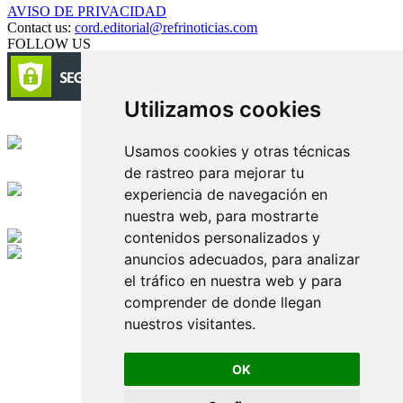
AVISO DE PRIVACIDAD
Contact us:
cord.editorial@refrinoticias.com
FOLLOW US
Utilizamos cookies
Circulación certificada
Usamos cookies y otras técnicas
de rastreo para mejorar tu
Desarrollado por
experiencia de navegación en
nuestra web, para mostrarte
Edición digital con tecnología
contenidos personalizados y
anuncios adecuados, para analizar
Playa Revolcadero 222 Col. Reforma Iztaccihuatl Norte C.P. 08810
el tráfico en nuestra web y para
CIUDAD DE MEXICO
Conmutador CIUDAD DE MEXICO (+52) 555 740 4476, 555 740
comprender de donde llegan
4497
nuestros visitantes.
© 2000-2026 BURO DE MERCADOTECNIA DEL CENTRO,
S.A. Todos los derechos reservados
Todos los nombres, marcas, logotipos, productos e imagenes
OK
mencionados son propiedad de sus respectivos dueños
Prohibida la reproducción total o parcial de los contenidos aqui