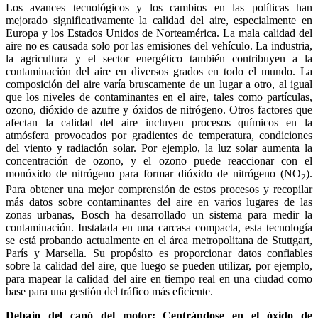
Los avances tecnológicos y los cambios en las políticas han
mejorado significativamente la calidad del aire, especialmente en
Europa y los Estados Unidos de Norteamérica. La mala calidad del
aire no es causada solo por las emisiones del vehículo. La industria,
la agricultura y el sector energético también contribuyen a la
contaminación del aire en diversos grados en todo el mundo. La
composición del aire varía bruscamente de un lugar a otro, al igual
que los niveles de contaminantes en el aire, tales como partículas,
ozono, dióxido de azufre y óxidos de nitrógeno. Otros factores que
afectan la calidad del aire incluyen procesos químicos en la
atmósfera provocados por gradientes de temperatura, condiciones
del viento y radiación solar. Por ejemplo, la luz solar aumenta la
concentración de ozono, y el ozono puede reaccionar con el
monóxido de nitrógeno para formar dióxido de nitrógeno (NO
).
2
Para obtener una mejor comprensión de estos procesos y recopilar
más datos sobre contaminantes del aire en varios lugares de las
zonas urbanas, Bosch ha desarrollado un sistema para medir la
contaminación. Instalada en una carcasa compacta, esta tecnología
se está probando actualmente en el área metropolitana de Stuttgart,
París y Marsella. Su propósito es proporcionar datos confiables
sobre la calidad del aire, que luego se pueden utilizar, por ejemplo,
para mapear la calidad del aire en tiempo real en una ciudad como
base para una gestión del tráfico más eficiente.
Debajo del capó del motor: Centrándose en el óxido de