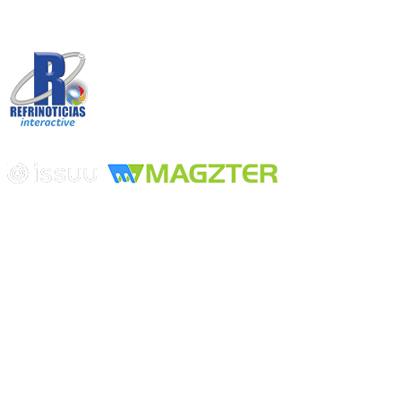
Desarrollado por
Edición digital con tecnología
Playa Revolcadero 222 Col. Reforma Iztaccihuatl Norte C.P. 08810
CIUDAD DE MEXICO
Conmutador CIUDAD DE MEXICO (+52) 555 740 4476, 555 740
4497
© 2000-2026 BURO DE MERCADOTECNIA DEL CENTRO,
S.A. Todos los derechos reservados
Todos los nombres, marcas, logotipos, productos e imagenes
mencionados son propiedad de sus respectivos dueños
Prohibida la reproducción total o parcial de los contenidos aqui
publicados incluyendo cualquier medio electrónico o magnético
Desarrollado por REFRINOTICIAS INTERACTIVE una división
de BURO DE MERCADOTECNIA DEL CENTRO, S.A.