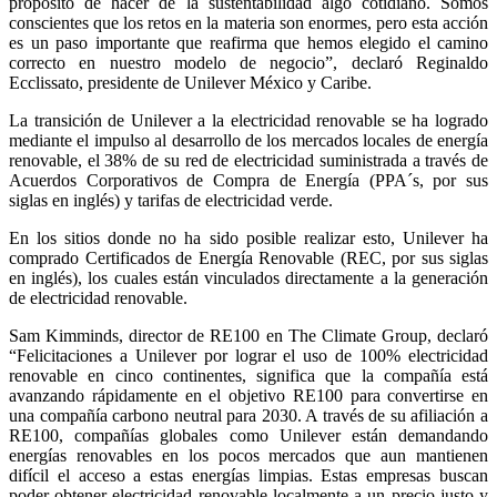
propósito de hacer de la sustentabilidad algo cotidiano. Somos
conscientes que los retos en la materia son enormes, pero esta acción
es un paso importante que reafirma que hemos elegido el camino
correcto en nuestro modelo de negocio”, declaró Reginaldo
Ecclissato, presidente de Unilever México y Caribe.
La transición de Unilever a la electricidad renovable se ha logrado
mediante el impulso al desarrollo de los mercados locales de energía
renovable, el 38% de su red de electricidad suministrada a través de
Acuerdos Corporativos de Compra de Energía (PPA´s, por sus
siglas en inglés) y tarifas de electricidad verde.
En los sitios donde no ha sido posible realizar esto, Unilever ha
comprado Certificados de Energía Renovable (REC, por sus siglas
en inglés), los cuales están vinculados directamente a la generación
de electricidad renovable.
Sam Kimminds, director de RE100 en The Climate Group, declaró
“Felicitaciones a Unilever por lograr el uso de 100% electricidad
renovable en cinco continentes, significa que la compañía está
avanzando rápidamente en el objetivo RE100 para convertirse en
una compañía carbono neutral para 2030. A través de su afiliación a
RE100, compañías globales como Unilever están demandando
energías renovables en los pocos mercados que aun mantienen
difícil el acceso a estas energías limpias. Estas empresas buscan
poder obtener electricidad renovable localmente a un precio justo y