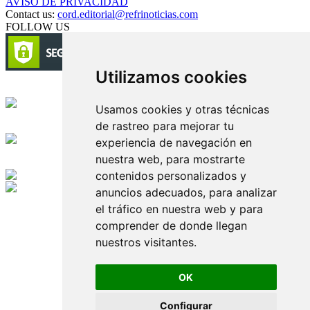
AVISO DE PRIVACIDAD
Contact us:
cord.editorial@refrinoticias.com
FOLLOW US
Utilizamos cookies
Circulación certificada
Usamos cookies y otras técnicas
de rastreo para mejorar tu
Desarrollado por
experiencia de navegación en
nuestra web, para mostrarte
Edición digital con tecnología
contenidos personalizados y
anuncios adecuados, para analizar
Playa Revolcadero 222 Col. Reforma Iztaccihuatl Norte C.P. 08810
el tráfico en nuestra web y para
CIUDAD DE MEXICO
Conmutador CIUDAD DE MEXICO (+52) 555 740 4476, 555 740
comprender de donde llegan
4497
nuestros visitantes.
© 2000-2026 BURO DE MERCADOTECNIA DEL CENTRO,
S.A. Todos los derechos reservados
Todos los nombres, marcas, logotipos, productos e imagenes
OK
mencionados son propiedad de sus respectivos dueños
Prohibida la reproducción total o parcial de los contenidos aqui
Configurar