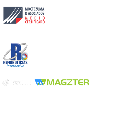
Circulación certificada
Desarrollado por
Edición digital con tecnología
Playa Revolcadero 222 Col. Reforma Iztaccihuatl Norte C.P. 08810
CIUDAD DE MEXICO
Conmutador CIUDAD DE MEXICO (+52) 555 740 4476, 555 740
4497
© 2000-2026 BURO DE MERCADOTECNIA DEL CENTRO,
S.A. Todos los derechos reservados
Todos los nombres, marcas, logotipos, productos e imagenes
mencionados son propiedad de sus respectivos dueños