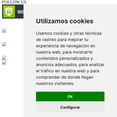
FOLLOW US
Utilizamos cookies
Circulación certificada
Usamos cookies y otras técnicas
de rastreo para mejorar tu
Desarrollado por
experiencia de navegación en
nuestra web, para mostrarte
Edición digital con tecnología
contenidos personalizados y
anuncios adecuados, para analizar
Playa Revolcadero 222 Col. Reforma Iztaccihuatl Norte C.P. 08810
el tráfico en nuestra web y para
CIUDAD DE MEXICO
Conmutador CIUDAD DE MEXICO (+52) 555 740 4476, 555 740
comprender de donde llegan
4497
nuestros visitantes.
© 2000-2026 BURO DE MERCADOTECNIA DEL CENTRO,
S.A. Todos los derechos reservados
Todos los nombres, marcas, logotipos, productos e imagenes
OK
mencionados son propiedad de sus respectivos dueños
Prohibida la reproducción total o parcial de los contenidos aqui
Configurar
publicados incluyendo cualquier medio electrónico o magnético
Desarrollado por REFRINOTICIAS INTERACTIVE una división