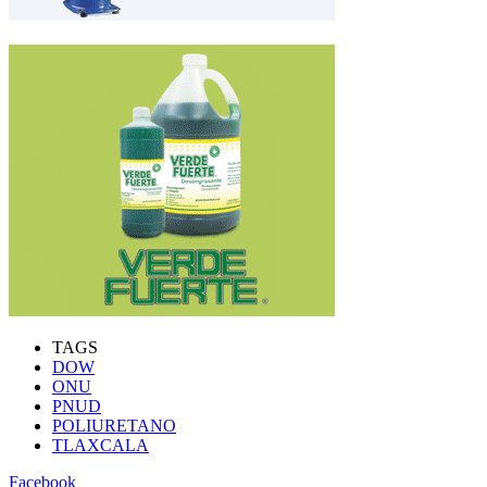
TAGS
DOW
ONU
PNUD
POLIURETANO
TLAXCALA
Facebook