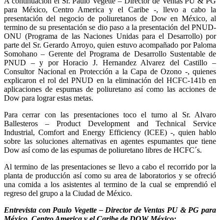
A continuación el Sr. Paulo Vegette – Director de Ventas PU & PG
para México, Centro America y el Caribe -, llevo a cabo la
presentación del negocio de poliuretanos de Dow en México, al
termino de su presentación se dio paso a la presentación del PNUD-
ONU (Programa de las Naciones Unidas para el Desarrollo) por
parte del Sr. Gerardo Arroyo, quien estuvo acompañado por Paloma
Somohano – Gerente del Programa de Desarrollo Sustentable de
PNUD – y por Horacio J. Hernandez Alvarez del Castillo –
Consultor Nacional en Protección a la Capa de Ozono -, quienes
explicaron el rol del PNUD en la eliminación del HCFC-141b en
aplicaciones de espumas de poliuretano así como las acciones de
Dow para lograr estas metas.
Para cerrar con las presentaciones toco el turno al Sr. Alvaro
Ballesteros – Product Development and Technical Service
Industrial, Comfort and Energy Efficiency (ICEE) -, quien hablo
sobre las soluciones alternativas en agentes espumantes que tiene
Dow así como de las espumas de poliuretano libres de HCFC´s.
Al termino de las presentaciones se llevo a cabo el recorrido por la
planta de producción así como su area de laboratorios y se ofreció
una comida a los asistentes al termino de la cual se emprendió el
regreso del grupo a la Ciudad de México.
Entrevista con Paulo Vegette – Director de Ventas PU & PG para
México, Centro America y el Caribe de DOW México: