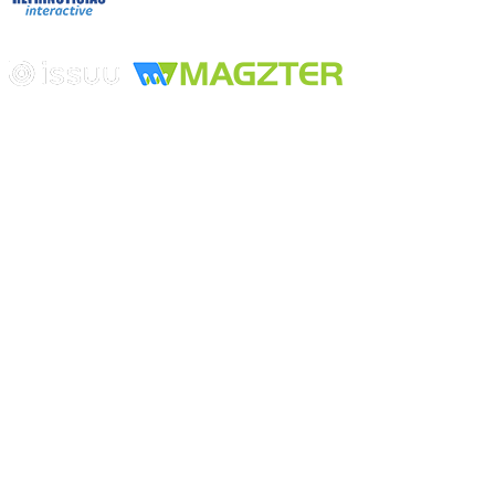
Edición digital con tecnología
Playa Revolcadero 222 Col. Reforma Iztaccihuatl Norte C.P. 08810
CIUDAD DE MEXICO
Conmutador CIUDAD DE MEXICO (+52) 555 740 4476, 555 740
4497
© 2000-2026 BURO DE MERCADOTECNIA DEL CENTRO,
S.A. Todos los derechos reservados
Todos los nombres, marcas, logotipos, productos e imagenes
mencionados son propiedad de sus respectivos dueños
Prohibida la reproducción total o parcial de los contenidos aqui
publicados incluyendo cualquier medio electrónico o magnético
Desarrollado por REFRINOTICIAS INTERACTIVE una división
de BURO DE MERCADOTECNIA DEL CENTRO, S.A.