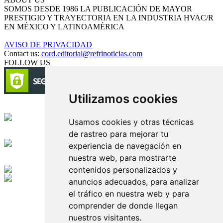
SOMOS DESDE 1986 LA PUBLICACIÓN DE MAYOR
PRESTIGIO Y TRAYECTORIA EN LA INDUSTRIA HVAC/R
EN MÉXICO Y LATINOAMÉRICA
AVISO DE PRIVACIDAD
Contact us:
cord.editorial@refrinoticias.com
FOLLOW US
Utilizamos cookies
Circulación certificada
Usamos cookies y otras técnicas
de rastreo para mejorar tu
Desarrollado por
experiencia de navegación en
nuestra web, para mostrarte
Edición digital con tecnología
contenidos personalizados y
anuncios adecuados, para analizar
Playa Revolcadero 222 Col. Reforma Iztaccihuatl Norte C.P. 08810
el tráfico en nuestra web y para
CIUDAD DE MEXICO
Conmutador CIUDAD DE MEXICO (+52) 555 740 4476, 555 740
comprender de donde llegan
4497
nuestros visitantes.
© 2000-2026 BURO DE MERCADOTECNIA DEL CENTRO,