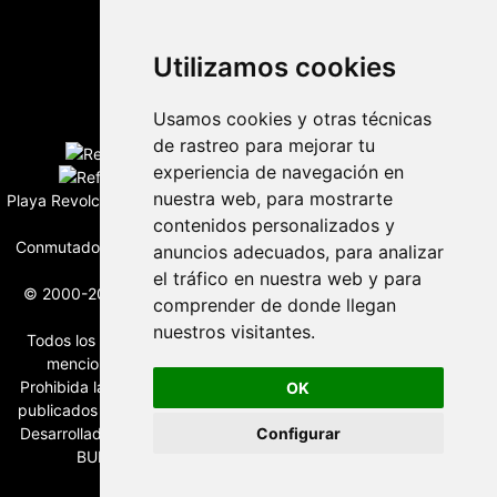
Utilizamos cookies
Desarrollado por
Usamos cookies y otras técnicas
Edición digital con tecnología
de rastreo para mejorar tu
experiencia de navegación en
nuestra web, para mostrarte
Playa Revolcadero 222 Col. Reforma Iztaccihuatl Norte C.P. 08810
contenidos personalizados y
CIUDAD DE MEXICO
Conmutador CIUDAD DE MEXICO (+52) 555 740 4476, 555 740
anuncios adecuados, para analizar
4497
el tráfico en nuestra web y para
© 2000-2026 BURO DE MERCADOTECNIA DEL CENTRO, S.A.
comprender de donde llegan
Todos los derechos reservados
nuestros visitantes.
Todos los nombres, marcas, logotipos, productos e imagenes
mencionados son propiedad de sus respectivos dueños
Prohibida la reproducción total o parcial de los contenidos aqui
OK
publicados incluyendo cualquier medio electrónico o magnético
Desarrollado por REFRINOTICIAS INTERACTIVE una división de
Configurar
BURO DE MERCADOTECNIA DEL CENTRO, S.A.