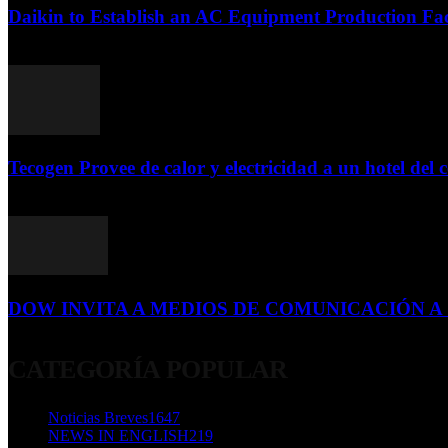
Daikin to Establish an AC Equipment Production Fac
29 de septiembre de 2011
Tecogen Provee de calor y electricidad a un hotel del c
15 de abril de 2015
DOW INVITA A MEDIOS DE COMUNICACIÓN A S
23 de diciembre de 2015
CATEGORÍA POPULAR
Noticias Breves
1647
NEWS IN ENGLISH
219