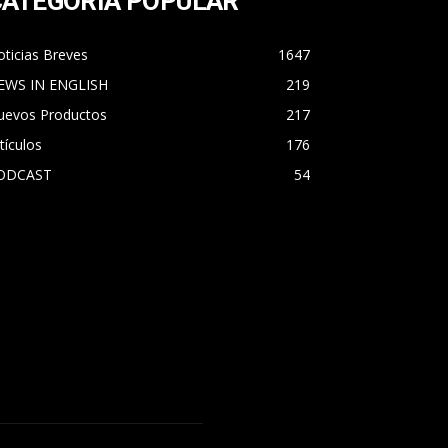
CATEGORÍA POPULAR
ticias Breves
1647
EWS IN ENGLISH
219
uevos Productos
217
tículos
176
ODCAST
54