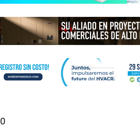
N
ICA
10