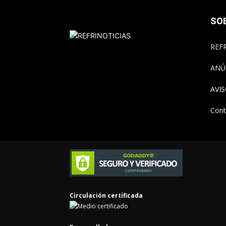
SO
REFR
ANÚ
AVI
Cont
Circulación certificada