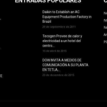
ENTRADAS POPULARES
Daikin to Establish an AC
No
Equipment Production Factory in
L
N
Brazil
29 de septiembre de 2011
N
Ar
Tecogen Provee de calor y
electricidad a un hotel del
P
O
centro...
L
15 de abril de 2015
DOW INVITA A MEDIOS DE
COMUNICACIÓN A SU PLANTA
EN TETLA,...
23 de diciembre de 2015
TE