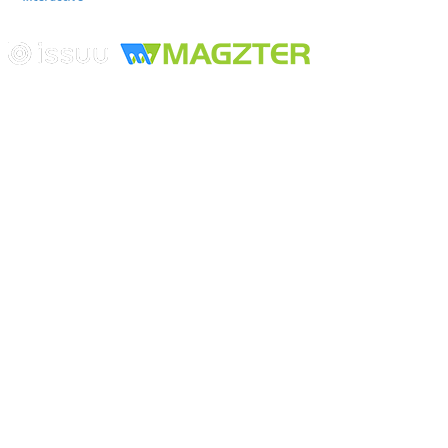
Edición digital con tecnología
Playa Revolcadero 222 Col. Reforma Iztaccihuatl Norte C.P. 08810
CIUDAD DE MEXICO
Conmutador CIUDAD DE MEXICO (+52) 555 740 4476, 555 740
4497
© 2000-2026 BURO DE MERCADOTECNIA DEL CENTRO,
S.A. Todos los derechos reservados
Todos los nombres, marcas, logotipos, productos e imagenes
mencionados son propiedad de sus respectivos dueños
Prohibida la reproducción total o parcial de los contenidos aqui
publicados incluyendo cualquier medio electrónico o magnético
Desarrollado por REFRINOTICIAS INTERACTIVE una división
de BURO DE MERCADOTECNIA DEL CENTRO, S.A.