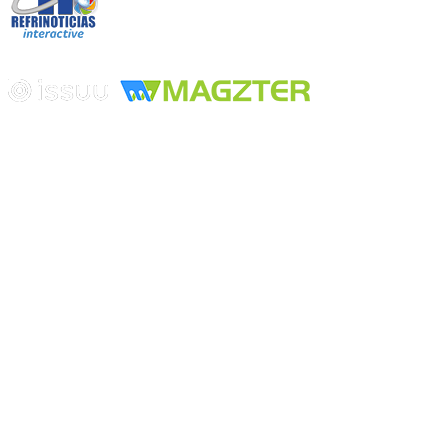
Edición digital con tecnología
Playa Revolcadero 222 Col. Reforma Iztaccihuatl Norte C.P. 08810
CIUDAD DE MEXICO
Conmutador CIUDAD DE MEXICO (+52) 555 740 4476, 555 740
4497
© 2000-2026 BURO DE MERCADOTECNIA DEL CENTRO,
S.A. Todos los derechos reservados
Todos los nombres, marcas, logotipos, productos e imagenes
mencionados son propiedad de sus respectivos dueños
Prohibida la reproducción total o parcial de los contenidos aqui
publicados incluyendo cualquier medio electrónico o magnético
Desarrollado por REFRINOTICIAS INTERACTIVE una división
de BURO DE MERCADOTECNIA DEL CENTRO, S.A.