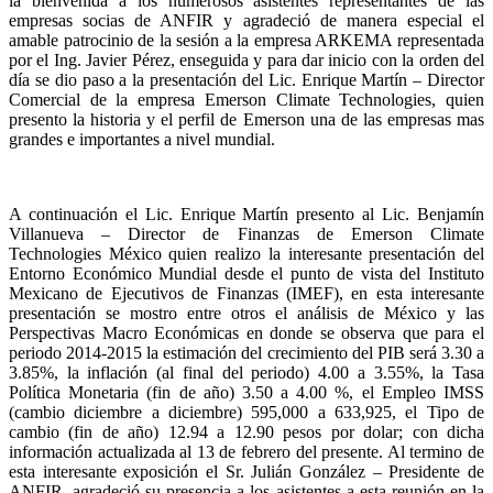
la bienvenida a los numerosos asistentes representantes de las
empresas socias de ANFIR y agradeció de manera especial el
amable patrocinio de la sesión a la empresa ARKEMA representada
por el Ing. Javier Pérez, enseguida y para dar inicio con la orden del
día se dio paso a la presentación del Lic. Enrique Martín – Director
Comercial de la empresa Emerson Climate Technologies, quien
presento la historia y el perfil de Emerson una de las empresas mas
grandes e importantes a nivel mundial.
A continuación el Lic. Enrique Martín presento al Lic. Benjamín
Villanueva – Director de Finanzas de Emerson Climate
Technologies México quien realizo la interesante presentación del
Entorno Económico Mundial desde el punto de vista del Instituto
Mexicano de Ejecutivos de Finanzas (IMEF), en esta interesante
presentación se mostro entre otros el análisis de México y las
Perspectivas Macro Económicas en donde se observa que para el
periodo 2014-2015 la estimación del crecimiento del PIB será 3.30 a
3.85%, la inflación (al final del periodo) 4.00 a 3.55%, la Tasa
Política Monetaria (fin de año) 3.50 a 4.00 %, el Empleo IMSS
(cambio diciembre a diciembre) 595,000 a 633,925, el Tipo de
cambio (fin de año) 12.94 a 12.90 pesos por dolar; con dicha
información actualizada al 13 de febrero del presente. Al termino de
esta interesante exposición el Sr. Julián González – Presidente de
ANFIR, agradeció su presencia a los asistentes a esta reunión en la