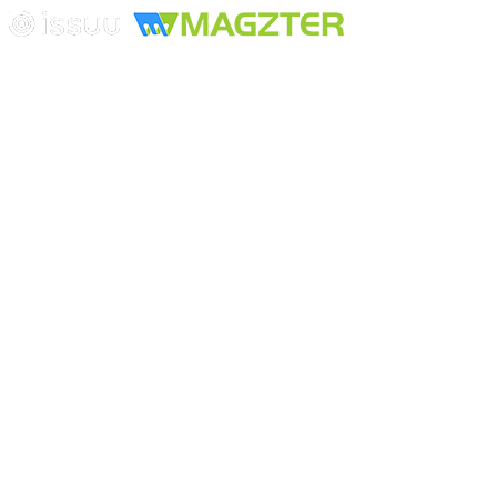
Edición digital con tecnología
Playa Revolcadero 222 Col. Reforma Iztaccihuatl Norte C.P. 08810
CIUDAD DE MEXICO
Conmutador CIUDAD DE MEXICO (+52) 555 740 4476, 555 740
4497
© 2000-2026 BURO DE MERCADOTECNIA DEL CENTRO,
S.A. Todos los derechos reservados
Todos los nombres, marcas, logotipos, productos e imagenes
mencionados son propiedad de sus respectivos dueños
Prohibida la reproducción total o parcial de los contenidos aqui
publicados incluyendo cualquier medio electrónico o magnético
Desarrollado por REFRINOTICIAS INTERACTIVE una división
de BURO DE MERCADOTECNIA DEL CENTRO, S.A.