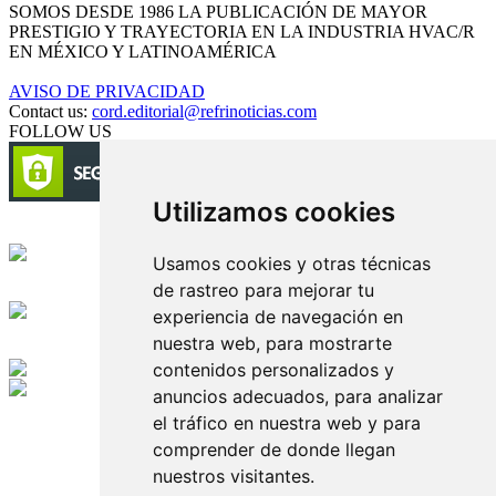
SOMOS DESDE 1986 LA PUBLICACIÓN DE MAYOR
PRESTIGIO Y TRAYECTORIA EN LA INDUSTRIA HVAC/R
EN MÉXICO Y LATINOAMÉRICA
AVISO DE PRIVACIDAD
Contact us:
cord.editorial@refrinoticias.com
FOLLOW US
Utilizamos cookies
Circulación certificada
Usamos cookies y otras técnicas
de rastreo para mejorar tu
Desarrollado por
experiencia de navegación en
nuestra web, para mostrarte
Edición digital con tecnología
contenidos personalizados y
anuncios adecuados, para analizar
Playa Revolcadero 222 Col. Reforma Iztaccihuatl Norte C.P. 08810
el tráfico en nuestra web y para
CIUDAD DE MEXICO
Conmutador CIUDAD DE MEXICO (+52) 555 740 4476, 555 740
comprender de donde llegan
4497
nuestros visitantes.
© 2000-2026 BURO DE MERCADOTECNIA DEL CENTRO,