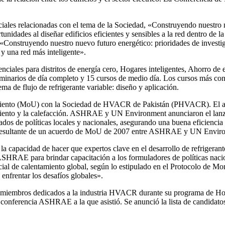
 sociales relacionadas con el tema de la Sociedad, «Construyendo nues
tunidades al diseñar edificios eficientes y sensibles a la red dentro de 
«Construyendo nuestro nuevo futuro energético: prioridades de investi
 y una red más inteligente».
iales para distritos de energía cero, Hogares inteligentes, Ahorro de en
inarios de día completo y 15 cursos de medio día. Los cursos más con
a de flujo de refrigerante variable: diseño y aplicación.
nto (MoU) con la Sociedad de HVACR de Pakistán (PHVACR). El acue
miento y la calefacción. ASHRAE y UN Environment anunciaron el lanza
s de políticas locales y nacionales, asegurando una buena eficiencia e
jo resultante de un acuerdo de MoU de 2007 entre ASHRAE y UN Envir
capacidad de hacer que expertos clave en el desarrollo de refrigerantes
SHRAE para brindar capacitación a los formuladores de políticas nacion
ial de calentamiento global, según lo estipulado en el Protocolo de 
enfrentar los desafíos globales».
 miembros dedicados a la industria HVACR durante su programa de Hon
ferencia ASHRAE a la que asistió. Se anunció la lista de candidatos pa