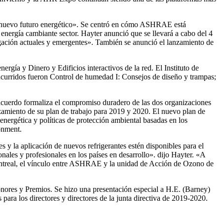
tro nuevo futuro energético». Se centró en cómo ASHRAE está
la energía cambiante sector. Hayter anunció que se llevará a cabo del 4
gación actuales y emergentes». También se anunció el lanzamiento de
ergía y Dinero y Edificios interactivos de la red. El Instituto de
curridos fueron Control de humedad I: Consejos de diseño y trampas;
rdo formaliza el compromiso duradero de las dos organizaciones
miento de su plan de trabajo para 2019 y 2020. El nuevo plan de
nergética y políticas de protección ambiental basadas en los
onment.
 y la aplicación de nuevos refrigerantes estén disponibles para el
ales y profesionales en los países en desarrollo». dijo Hayter. «A
Montreal, el vínculo entre ASHRAE y la unidad de Acción de Ozono de
ores y Premios. Se hizo una presentación especial a H.E. (Barney)
ra los directores y directores de la junta directiva de 2019-2020.