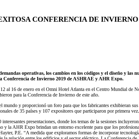
EXITOSA CONFERENCIA DE INVIERNO 
 demandas operativas, los cambios en los códigos y el diseño y las n
 en la Conferencia de Invierno 2019 de ASHRAE y AHR Expo.
12 al 16 de enero en el Omni Hotel Atlanta en el Centro Mundial de 
ieron para la Conferencia de Invierno de este año.
 mundo y proporcionó un foro para que los fabricantes exhibieran sus 
cionales de 35 países y 107 expositores que participaron por primera vez
interesantes presentaciones, donde los temas de la sesiones incluyeron
erno y la AHR Expo brindan un entorno excelente para que los profesiona
yter, P.E. “A medida que exploramos formas de incorporar tecnologías
a relación entre los edificios y el sector eléctrico. La Conferencia 