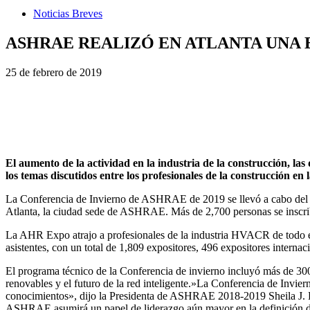
Noticias Breves
ASHRAE REALIZÓ EN ATLANTA UNA 
25 de febrero de 2019
El aumento de la actividad en la industria de la construcción, las
los temas discutidos entre los profesionales de la construcción
La Conferencia de Invierno de ASHRAE de 2019 se llevó a cabo del 
Atlanta, la ciudad sede de ASHRAE. Más de 2,700 personas se inscrib
La AHR Expo atrajo a profesionales de la industria HVACR de todo el
asistentes, con un total de 1,809 expositores, 496 expositores interna
El programa técnico de la Conferencia de invierno incluyó más de 300 
renovables y el futuro de la red inteligente.»La Conferencia de Invi
conocimientos», dijo la Presidenta de ASHRAE 2018-2019 Sheila J. Ha
ASHRAE asumirá un papel de liderazgo aún mayor en la definición de l