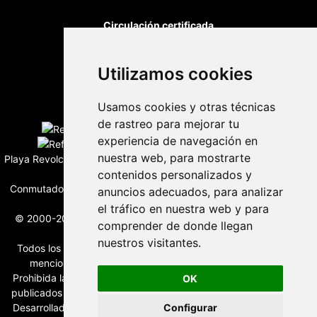
Circulación certificada
Utilizamos cookies
Desarrollado por
Usamos cookies y otras técnicas
Edición digital con tecnología
de rastreo para mejorar tu
experiencia de navegación en
nuestra web, para mostrarte
Playa Revolcadero 222 Col. Reforma Iztaccihuatl Norte C.P. 08810
contenidos personalizados y
CIUDAD DE MEXICO
Conmutador CIUDAD DE MEXICO (+52) 555 740 4476, 555 740
anuncios adecuados, para analizar
4497
el tráfico en nuestra web y para
© 2000-2026 BURO DE MERCADOTECNIA DEL CENTRO, S.A.
comprender de donde llegan
Todos los derechos reservados
nuestros visitantes.
Todos los nombres, marcas, logotipos, productos e imagenes
mencionados son propiedad de sus respectivos dueños
Prohibida la reproducción total o parcial de los contenidos aqui
OK
publicados incluyendo cualquier medio electrónico o magnético
Desarrollado por REFRINOTICIAS INTERACTIVE una división de
Configurar