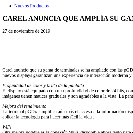
Nuevos Productos
CAREL ANUNCIA QUE AMPLÍA SU G
27 de noviembre de 2019
Carel anuncio que su gama de terminales se ha ampliado con las pGDx7
nuevos displays garantizan una experiencia de interacción moderna y e
Profundidad de color y brillo de la pantalla
El display está equipado con una profundidad de color de 24 bits, como
imágenes tienen matices graduales y son agradables a la vista. La panta
Mejora del rendimiento
La terminal pGDx simplifica aún más el acceso a la información disponi
aplicar la tecnología para hacer más fácil la vida .
WiFi
Otra mejora notable es la conexión WiFi, disponible ahora tanto par