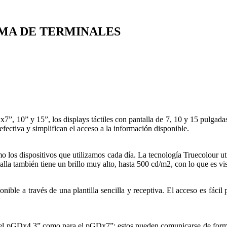
AMA DE TERMINALES
”, 10” y 15”, los displays táctiles con pantalla de 7, 10 y 15 pulgadas
fectiva y simplifican el acceso a la información disponible.
 los dispositivos que utilizamos cada día. La tecnología Truecolour uti
lla también tiene un brillo muy alto, hasta 500 cd/m2, con lo que es visi
ble a través de una plantilla sencilla y receptiva. El acceso es fácil p
a el pGDx4.3” como para el pGDx7”: estos pueden comunicarse de forma 