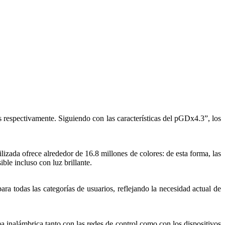
 respectivamente. Siguiendo con las características del pGDx4.3”, los
lizada ofrece alrededor de 16.8 millones de colores: de esta forma, las
ble incluso con luz brillante.
ara todas las categorías de usuarios, reflejando la necesidad actual de
inalámbrica tanto con las redes de control como con los dispositivos