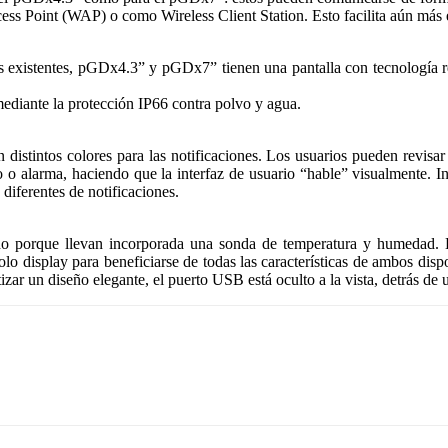
ss Point (WAP) o como Wireless Client Station. Esto facilita aún más el
s existentes, pGDx4.3” y pGDx7” tienen una pantalla con tecnología resi
mediante la protección IP66 contra polvo y agua.
tintos colores para las notificaciones. Los usuarios pueden revisar 
o o alarma, haciendo que la interfaz de usuario “hable” visualmente. In
diferentes de notificaciones.
 porque llevan incorporada una sonda de temperatura y humedad. Esta
solo display para beneficiarse de todas las características de ambos disp
izar un diseño elegante, el puerto USB está oculto a la vista, detrás de u