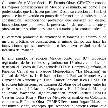
Construcción y Valor Social. El Premio Obras CEMEX reconoce
las mejores construcciones en México y el mundo, así como a los
profesionales que las hacen posibles. Desde su creación en 1991, el
premio se ha convertido en punto de referencia en la industria de la
construcción, reconociendo proyectos que destacan en diseño,
innovación, que promuevan la preservación del medio ambiente y
ofrezcan mejores soluciones para sus usuarios y las comunidades.
El certamen promueve la creatividad y fomenta el desarrollo de
mejores prácticas de construcción, al mismo tiempo que traza las
innovaciones que se convertirán en los nuevos estándares de la
industria del mañana.
El año pasado, la edición México contó con 874 proyectos
registrados, de los cuales se galardonaron 17 obras, entre las que
destacan el Centro de Bioingeniería ITESM Campus Querétaro, el
Pabellón Central en el Parque Metropolitano “La Mexicana” en
Ciudad de México, la Rehabilitación del Bulevar Manuel Ávila
Camacho en Veracruz y el Túnel Emisor Poniente II en CDMX. En
la edición Internacional participaron 32 obras de 14 países, entre las
cuales destacan el Palacio de Congresos y Hotel Palma de Mallorca
en España, Water and Light Pavement en Francia, Escuela Finca La
Caja en Costa Rica y Plaza de Mercado Gramalote en Colombia,
entre otros. El Premio Obras CEMEX lleva como slogan “Ideas que
construyen vida”, concepto que reconoce a aquellas obras que