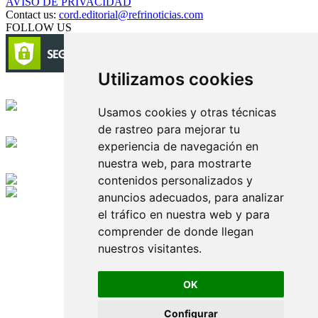
AVISO DE PRIVACIDAD
Contact us:
cord.editorial@refrinoticias.com
FOLLOW US
Utilizamos cookies
Circulación certificada
Usamos cookies y otras técnicas
de rastreo para mejorar tu
Desarrollado por
experiencia de navegación en
nuestra web, para mostrarte
Edición digital con tecnología
contenidos personalizados y
anuncios adecuados, para analizar
Playa Revolcadero 222 Col. Reforma Iztaccihuatl Norte C.P. 08810
el tráfico en nuestra web y para
CIUDAD DE MEXICO
Conmutador CIUDAD DE MEXICO (+52) 555 740 4476, 555 740
comprender de donde llegan
4497
nuestros visitantes.
© 2000-2026 BURO DE MERCADOTECNIA DEL CENTRO,
S.A. Todos los derechos reservados
Todos los nombres, marcas, logotipos, productos e imagenes
OK
mencionados son propiedad de sus respectivos dueños
Prohibida la reproducción total o parcial de los contenidos aqui
Configurar