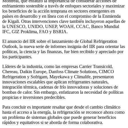
Montreal, que enfatizó la importancia de considerar acciones de
enfriamiento sostenible a través de enfoques sectoriales y maximizar
los beneficios de la acción temprana en sectores emergentes en
países en desarrollo y en línea con el compromiso de la Enmienda
de Kigali. Otras intervenciones clave también incluyeron aquellas de
la UNESCO, UNIDO, UNEP, WOAH, CCAC, Banco Mundial
IFC, GIZ Proklima, FAO y BSRIA.
El anuncio del IIR sobre el lanzamiento de Global Refrigeration
Outlook, la nueva serie de informes insignia del IIR para orientar las
políticas, la ciencia y las finanzas, fue bien recibido y apreciado por
los participantes.
Líderes de la industria, como las empresas Carrier Transicold,
Chereau, Daikin Europe, Danfoss Climate Solutions, CIMCO
Refrigeration y Sofrigam, Mayekawa y Climalife, presentaron
innovaciones escalables que aplican refrigerantes naturales,
integración térmica, cadenas de frío innovadoras y soluciones de
bombas de calor. Sin embargo, enfatizaron la necesidad de políticas
propicias e inversiones predecibles.
Para concluir es importante resaltar que desde el cambio climático
hasta el acceso a la energía, la refrigeración se reconoce ahora como
un problema de sistemas globales que puede generar beneficios
rápidos y equitativos si se aborda de forma colaborativa.