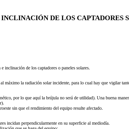
E INCLINACIÓN DE LOS CAPTADORES 
 e inclinación de los captadores o paneles solares.
l máximo la radiación solar incidente, para lo cual hay que vigilar tant
ético, por lo que aquí la brújula no será de utilidad). Una buena manera
r).
oeste sin que el rendimiento del equipo resulte afectado.
es incidan perpendicularmente en su superficie al mediodía.
lización que se haga del equipo: