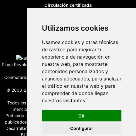
Circulación certificada
Desarrollado por
Utilizamos cookies
Usamos cookies y otras técnicas
Edición digital con tecnología
de rastreo para mejorar tu
experiencia de navegación en
nuestra web, para mostrarte
Playa Revolcadero 222 Col. Reforma Iztaccihuatl Norte C.P. 08810
contenidos personalizados y
CIUDAD DE MEXICO
Conmutador CIUDAD DE MEXICO (+52) 555 740 4476, 555 740
anuncios adecuados, para analizar
4497
el tráfico en nuestra web y para
© 2000-2026 BURO DE MERCADOTECNIA DEL CENTRO, S.A.
comprender de donde llegan
Todos los derechos reservados
nuestros visitantes.
Todos los nombres, marcas, logotipos, productos e imagenes
mencionados son propiedad de sus respectivos dueños
Prohibida la reproducción total o parcial de los contenidos aqui
OK
publicados incluyendo cualquier medio electrónico o magnético
Configurar
Desarrollado por REFRINOTICIAS INTERACTIVE una división de
BURO DE MERCADOTECNIA DEL CENTRO, S.A.