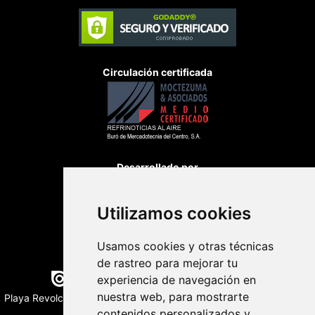
Circulación certificada
Desarrollado por
Utilizamos cookies
Usamos cookies y otras técnicas
de rastreo para mejorar tu
Edición digital con tecnología
experiencia de navegación en
nuestra web, para mostrarte
Playa Revolcadero 222 Col. Reforma Iztaccihuatl Norte C.P. 08810
CIUDAD DE MEXICO
contenidos personalizados y