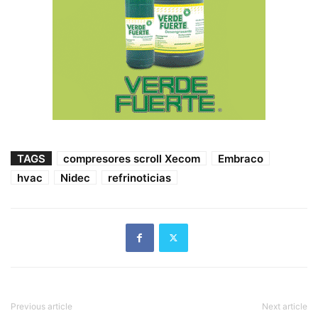
TAGS
compresores scroll Xecom
Embraco
hvac
Nidec
refrinoticias
Previous article
Next article