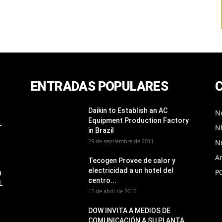
ENTRADAS POPULARES
Daikin to Establish an AC
No
Equipment Production Factory
L
N
in Brazil
29 de septiembre de 2011
N
Ar
Tecogen Provee de calor y
electricidad a un hotel del
P
O
centro...
L
15 de abril de 2015
DOW INVITA A MEDIOS DE
COMUNICACIÓN A SU PLANTA