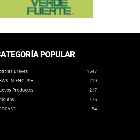
CATEGORÍA POPULAR
ticias Breves
1647
EWS IN ENGLISH
219
uevos Productos
217
tículos
176
ODCAST
54