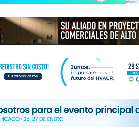
N
ICA