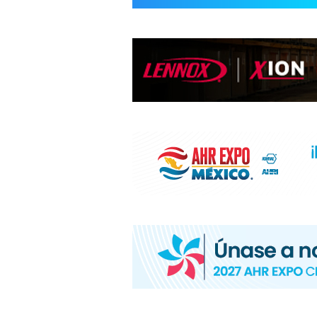
INFORMACIÓ
HVAC/R
DE
LATINOAMÉR