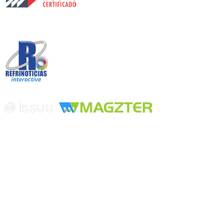
Desarrollado por
Edición digital con tecnología
Playa Revolcadero 222 Col. Reforma Iztaccihuatl Norte C.P. 08810
CIUDAD DE MEXICO
Conmutador CIUDAD DE MEXICO (+52) 555 740 4476, 555 740
4497
© 2000-2026 BURO DE MERCADOTECNIA DEL CENTRO,
S.A. Todos los derechos reservados
Todos los nombres, marcas, logotipos, productos e imagenes
mencionados son propiedad de sus respectivos dueños
Prohibida la reproducción total o parcial de los contenidos aqui
publicados incluyendo cualquier medio electrónico o magnético
Desarrollado por REFRINOTICIAS INTERACTIVE una división
de BURO DE MERCADOTECNIA DEL CENTRO, S.A.