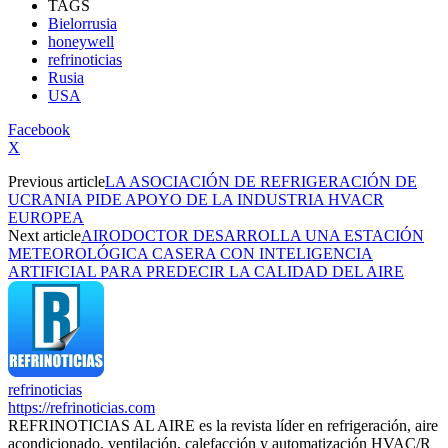
TAGS
Bielorrusia
honeywell
refrinoticias
Rusia
USA
Facebook
X
Previous article
LA ASOCIACIÓN DE REFRIGERACIÓN DE
UCRANIA PIDE APOYO DE LA INDUSTRIA HVACR
EUROPEA
Next article
AIRODOCTOR DESARROLLA UNA ESTACIÓN
METEOROLÓGICA CASERA CON INTELIGENCIA
ARTIFICIAL PARA PREDECIR LA CALIDAD DEL AIRE
refrinoticias
https://refrinoticias.com
REFRINOTICIAS AL AIRE es la revista líder en refrigeración, aire
acondicionado, ventilación, calefacción y automatización HVAC/R