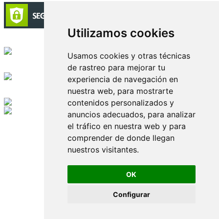
Utilizamos cookies
Circulación certificada
Usamos cookies y otras técnicas
de rastreo para mejorar tu
Desarrollado por
experiencia de navegación en
nuestra web, para mostrarte
Edición digital con tecnología
contenidos personalizados y
anuncios adecuados, para analizar
Playa Revolcadero 222 Col. Reforma Iztaccihuatl Norte C.P. 08810
el tráfico en nuestra web y para
CIUDAD DE MEXICO
Conmutador CIUDAD DE MEXICO (+52) 555 740 4476, 555 740
comprender de donde llegan
4497
nuestros visitantes.
© 2000-2026 BURO DE MERCADOTECNIA DEL CENTRO,
S.A. Todos los derechos reservados
Todos los nombres, marcas, logotipos, productos e imagenes
OK
mencionados son propiedad de sus respectivos dueños
Prohibida la reproducción total o parcial de los contenidos aqui
Configurar
publicados incluyendo cualquier medio electrónico o magnético
Desarrollado por REFRINOTICIAS INTERACTIVE una división
de BURO DE MERCADOTECNIA DEL CENTRO, S.A.