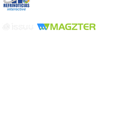
Edición digital con tecnología
Playa Revolcadero 222 Col. Reforma Iztaccihuatl Norte C.P. 08810
CIUDAD DE MEXICO
Conmutador CIUDAD DE MEXICO (+52) 555 740 4476, 555 740
4497
© 2000-2026 BURO DE MERCADOTECNIA DEL CENTRO,
S.A. Todos los derechos reservados
Todos los nombres, marcas, logotipos, productos e imagenes
mencionados son propiedad de sus respectivos dueños
Prohibida la reproducción total o parcial de los contenidos aqui
publicados incluyendo cualquier medio electrónico o magnético
Desarrollado por REFRINOTICIAS INTERACTIVE una división
de BURO DE MERCADOTECNIA DEL CENTRO, S.A.