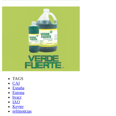
TAGS
CAI
España
Europa
hvacr
IAQ
Keyter
refrinoticias