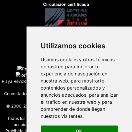
Circulación certificada
Utilizamos cookies
Desarrollado por
Usamos cookies y otras técnicas
Edición digital con tecnología
de rastreo para mejorar tu
experiencia de navegación en
nuestra web, para mostrarte
Playa Revolcadero 222 Col. Reforma Iztaccihuatl Norte C.P. 08810
contenidos personalizados y
CIUDAD DE MEXICO
Conmutador CIUDAD DE MEXICO (+52) 555 740 4476, 555 740
anuncios adecuados, para analizar
4497
el tráfico en nuestra web y para
© 2000-2026 BURO DE MERCADOTECNIA DEL CENTRO, S.A.
comprender de donde llegan
Todos los derechos reservados
nuestros visitantes.
Todos los nombres, marcas, logotipos, productos e imagenes
mencionados son propiedad de sus respectivos dueños
Prohibida la reproducción total o parcial de los contenidos aqui
OK