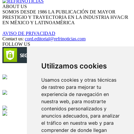
ABOUT US
SOMOS DESDE 1986 LA PUBLICACIÓN DE MAYOR
PRESTIGIO Y TRAYECTORIA EN LA INDUSTRIA HVAC/R
EN MÉXICO Y LATINOAMÉRICA
AVISO DE PRIVACIDAD
Contact us:
cord.editorial@refrinoticias.com
FOLLOW US
Utilizamos cookies
Circulación certificada
Usamos cookies y otras técnicas
de rastreo para mejorar tu
Desarrollado por
experiencia de navegación en
nuestra web, para mostrarte
Edición digital con tecnología
contenidos personalizados y
anuncios adecuados, para analizar
Playa Revolcadero 222 Col. Reforma Iztaccihuatl Norte C.P. 08810
el tráfico en nuestra web y para
CIUDAD DE MEXICO
Conmutador CIUDAD DE MEXICO (+52) 555 740 4476, 555 740
comprender de donde llegan