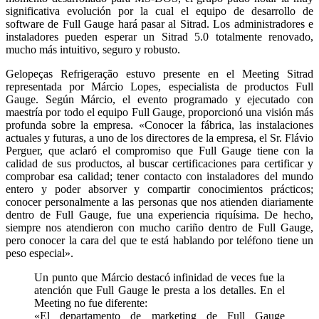
significativa evolución por la cual el equipo de desarrollo de
software de Full Gauge hará pasar al Sitrad. Los administradores e
instaladores pueden esperar un Sitrad 5.0 totalmente renovado,
mucho más intuitivo, seguro y robusto.
Gelopeças Refrigeração estuvo presente en el Meeting Sitrad
representada por Márcio Lopes, especialista de productos Full
Gauge. Según Márcio, el evento programado y ejecutado con
maestría por todo el equipo Full Gauge, proporcionó una visión más
profunda sobre la empresa. «Conocer la fábrica, las instalaciones
actuales y futuras, a uno de los directores de la empresa, el Sr. Flávio
Perguer, que aclaró el compromiso que Full Gauge tiene con la
calidad de sus productos, al buscar certificaciones para certificar y
comprobar esa calidad; tener contacto con instaladores del mundo
entero y poder absorver y compartir conocimientos prácticos;
conocer personalmente a las personas que nos atienden diariamente
dentro de Full Gauge, fue una experiencia riquísima. De hecho,
siempre nos atendieron con mucho cariño dentro de Full Gauge,
pero conocer la cara del que te está hablando por teléfono tiene un
peso especial».
Un punto que Márcio destacó infinidad de veces fue la
atención que Full Gauge le presta a los detalles. En el
Meeting no fue diferente:
«El departamento de marketing de Full Gauge