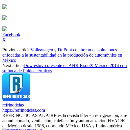
Facebook
X
Previous article
Volkswagen y DuPont colaboran en soluciones
enfocadas a la sustentabilidad en la producción de automóviles en
México
Next article
Dow estuvo presente en AHR Expo®-México 2014 con
su línea de fluidos térmicos
refrinoticias
https://refrinoticias.com
REFRINOTICIAS AL AIRE es la revista líder en refrigeración, aire
acondicionado, ventilación, calefacción y automatización HVAC/R
en México desde 1986, cubriendo México, USA y Latinoamérica.