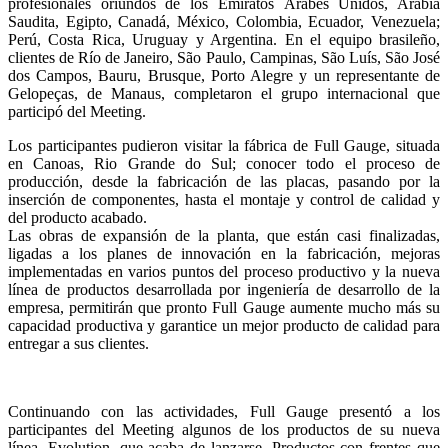
profesionales oriundos de los Emiratos Árabes Unidos, Arabia
Saudita, Egipto, Canadá, México, Colombia, Ecuador, Venezuela;
Perú, Costa Rica, Uruguay y Argentina. En el equipo brasileño,
clientes de Río de Janeiro, São Paulo, Campinas, São Luís, São José
dos Campos, Bauru, Brusque, Porto Alegre y un representante de
Gelopeças, de Manaus, completaron el grupo internacional que
participó del Meeting.
Los participantes pudieron visitar la fábrica de Full Gauge, situada
en Canoas, Rio Grande do Sul; conocer todo el proceso de
producción, desde la fabricación de las placas, pasando por la
inserción de componentes, hasta el montaje y control de calidad y
del producto acabado.
Las obras de expansión de la planta, que están casi finalizadas,
ligadas a los planes de innovación en la fabricación, mejoras
implementadas en varios puntos del proceso productivo y la nueva
línea de productos desarrollada por ingeniería de desarrollo de la
empresa, permitirán que pronto Full Gauge aumente mucho más su
capacidad productiva y garantice un mejor producto de calidad para
entregar a sus clientes.
Continuando con las actividades, Full Gauge presentó a los
participantes del Meeting algunos de los productos de su nueva
línea, Evolution, que acaba de lanzarse. Productos con frentes que