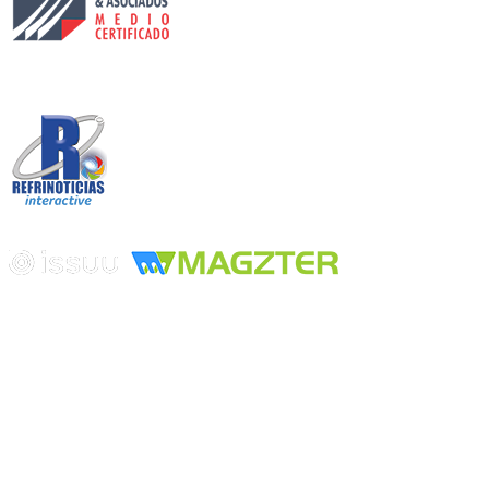
Desarrollado por
Edición digital con tecnología
Playa Revolcadero 222 Col. Reforma Iztaccihuatl Norte C.P. 08810
CIUDAD DE MEXICO
Conmutador CIUDAD DE MEXICO (+52) 555 740 4476, 555 740
4497
© 2000-2026 BURO DE MERCADOTECNIA DEL CENTRO,
S.A. Todos los derechos reservados
Todos los nombres, marcas, logotipos, productos e imagenes
mencionados son propiedad de sus respectivos dueños
Prohibida la reproducción total o parcial de los contenidos aqui
publicados incluyendo cualquier medio electrónico o magnético
Desarrollado por REFRINOTICIAS INTERACTIVE una división