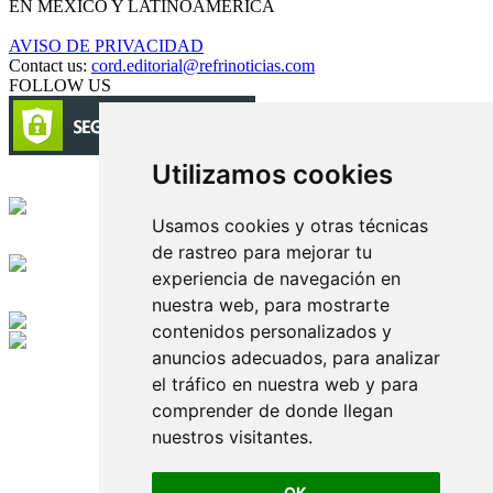
EN MÉXICO Y LATINOAMÉRICA
AVISO DE PRIVACIDAD
Contact us:
cord.editorial@refrinoticias.com
FOLLOW US
Utilizamos cookies
Circulación certificada
Usamos cookies y otras técnicas
Desarrollado por
de rastreo para mejorar tu
experiencia de navegación en
Edición digital con tecnología
nuestra web, para mostrarte
contenidos personalizados y
anuncios adecuados, para analizar
Playa Revolcadero 222 Col. Reforma Iztaccihuatl Norte C.P. 08810
CIUDAD DE MEXICO
el tráfico en nuestra web y para
Conmutador CIUDAD DE MEXICO (+52) 555 740 4476, 555 740
comprender de donde llegan
4497
nuestros visitantes.
© 2000-2026 BURO DE MERCADOTECNIA DEL CENTRO,
S.A. Todos los derechos reservados
Todos los nombres, marcas, logotipos, productos e imagenes
OK