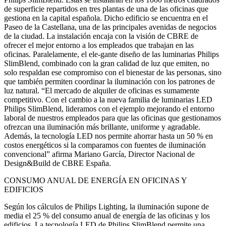
de superficie repartidos en tres plantas de una de las oficinas que
gestiona en la capital española. Dicho edificio se encuentra en el
Paseo de la Castellana, una de las principales avenidas de negocios
de la ciudad. La instalación encaja con la visión de CBRE de
ofrecer el mejor entorno a los empleados que trabajan en las
oficinas. Paralelamente, el ele-gante diseño de las luminarias Philips
SlimBlend, combinado con la gran calidad de luz que emiten, no
solo respaldan ese compromiso con el bienestar de las personas, sino
que también permiten coordinar la iluminación con los patrones de
luz natural. “El mercado de alquiler de oficinas es sumamente
competitivo. Con el cambio a la nueva familia de luminarias LED
Philips SlimBlend, lideramos con el ejemplo mejorando el entorno
laboral de nuestros empleados para que las oficinas que gestionamos
ofrezcan una iluminación más brillante, uniforme y agradable.
Además, la tecnología LED nos permite ahorrar hasta un 50 % en
costos energéticos si la comparamos con fuentes de iluminación
convencional” afirma Mariano García, Director Nacional de
Design&Build de CBRE España.
CONSUMO ANUAL DE ENERGÍA EN OFICINAS Y
EDIFICIOS
Según los cálculos de Philips Lighting, la iluminación supone de
media el 25 % del consumo anual de energía de las oficinas y los
edificios. La tecnología LED de Philips SlimBlend permite una