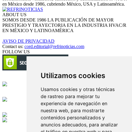
en México desde 1986, cubriendo México, USA y Latinoamérica.
ABOUT US
SOMOS DESDE 1986 LA PUBLICACIÓN DE MAYOR
PRESTIGIO Y TRAYECTORIA EN LA INDUSTRIA HVAC/R
EN MÉXICO Y LATINOAMÉRICA
AVISO DE PRIVACIDAD
Contact us:
cord.editorial@refrinoticias.com
FOLLOW US
Utilizamos cookies
Circulación certificada
Usamos cookies y otras técnicas
Desarrollado por
de rastreo para mejorar tu
experiencia de navegación en
Edición digital con tecnología
nuestra web, para mostrarte
contenidos personalizados y
anuncios adecuados, para analizar
Playa Revolcadero 222 Col. Reforma Iztaccihuatl Norte C.P. 08810
CIUDAD DE MEXICO
el tráfico en nuestra web y para