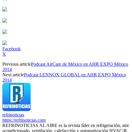
Facebook
X
Previous article
Podcast AirCare de México en AHR EXPO México
2014
Next article
Podcast LENNOX GLOBAL en AHR EXPO México
2014
refrinoticias
https://refrinoticias.com
REFRINOTICIAS AL AIRE es la revista líder en refrigeración, aire
acondicionado, ventilación, calefacción y automatización HVAC/R