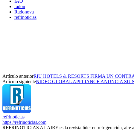
IAQ
radon
Radonova
refrinoticias
Artículo anterior
RIU HOTELS & RESORTS FIRMA UN CONTR
Artículo siguiente
NIDEC GLOBAL APPLIANCE ANUNCIA SU 
refrinoticias
https://refrinoticias.com
REFRINOTICIAS AL AIRE es la revista líder en refrigeración, aire 