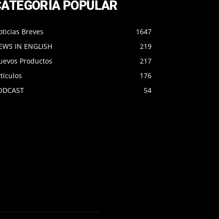
CATEGORÍA POPULAR
ticias Breves
1647
EWS IN ENGLISH
219
uevos Productos
217
tículos
176
ODCAST
54