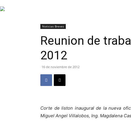
INFORMACIÓN
Noticias Breves
Reunion de trab
HVAC/R
2012
16 de noviembre de 2012
DE
LATINOAMÉRICA
Corte de liston inaugural de la nueva ofic
Miguel Angel Villalobos,
Ing. Magdalena Cast