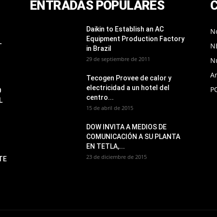
ENTRADAS POPULARES
Daikin to Establish an AC
No
Equipment Production Factory
L
N
in Brazil
29 de septiembre de 2011
N
Ar
Tecogen Provee de calor y
electricidad a un hotel del
P
O
centro...
L
15 de abril de 2015
DOW INVITA A MEDIOS DE
COMUNICACIÓN A SU PLANTA
EN TETLA,...
23 de diciembre de 2015
TE