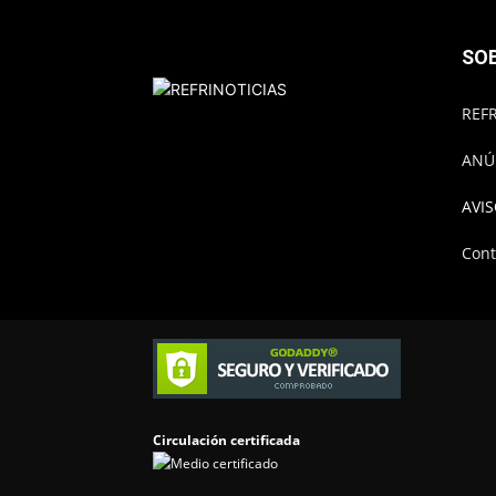
SO
REFR
ANÚ
AVIS
Cont
Circulación certificada