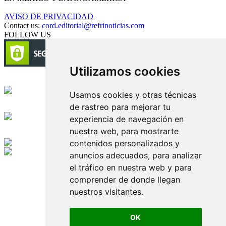
AVISO DE PRIVACIDAD
Contact us:
cord.editorial@refrinoticias.com
FOLLOW US
Utilizamos cookies
Circulación certificada
Usamos cookies y otras técnicas
de rastreo para mejorar tu
Desarrollado por
experiencia de navegación en
nuestra web, para mostrarte
Edición digital con tecnología
contenidos personalizados y
anuncios adecuados, para analizar
Playa Revolcadero 222 Col. Reforma Iztaccihuatl Norte C.P. 08810
el tráfico en nuestra web y para
CIUDAD DE MEXICO
comprender de donde llegan
Conmutador CIUDAD DE MEXICO (+52) 555 740 4476, 555 740
4497
nuestros visitantes.
© 2000-2026 BURO DE MERCADOTECNIA DEL CENTRO,
S.A. Todos los derechos reservados
Todos los nombres, marcas, logotipos, productos e imagenes
OK
mencionados son propiedad de sus respectivos dueños