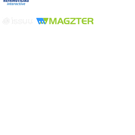
Edición digital con tecnología
Playa Revolcadero 222 Col. Reforma Iztaccihuatl Norte C.P. 08810
CIUDAD DE MEXICO
Conmutador CIUDAD DE MEXICO (+52) 555 740 4476, 555 740
4497
© 2000-2026 BURO DE MERCADOTECNIA DEL CENTRO,
S.A. Todos los derechos reservados
Todos los nombres, marcas, logotipos, productos e imagenes
mencionados son propiedad de sus respectivos dueños
Prohibida la reproducción total o parcial de los contenidos aqui
publicados incluyendo cualquier medio electrónico o magnético
Desarrollado por REFRINOTICIAS INTERACTIVE una división
de BURO DE MERCADOTECNIA DEL CENTRO, S.A.