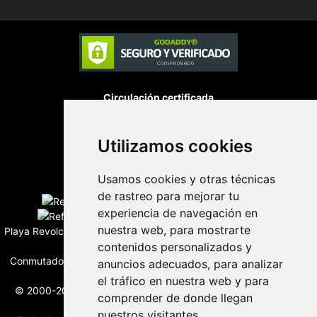
Circulación certificada
Utilizamos cookies
Desarrollado por
Usamos cookies y otras técnicas
Edición digital con tecnología
de rastreo para mejorar tu
experiencia de navegación en
nuestra web, para mostrarte
Playa Revolcadero 222 Col. Reforma Iztaccihuatl Norte C.P. 08810
contenidos personalizados y
CIUDAD DE MEXICO
Conmutador CIUDAD DE MEXICO (+52) 555 740 4476, 555 740
anuncios adecuados, para analizar
4497
el tráfico en nuestra web y para
© 2000-2026 BURO DE MERCADOTECNIA DEL CENTRO, S.A.
comprender de donde llegan
Todos los derechos reservados
nuestros visitantes.