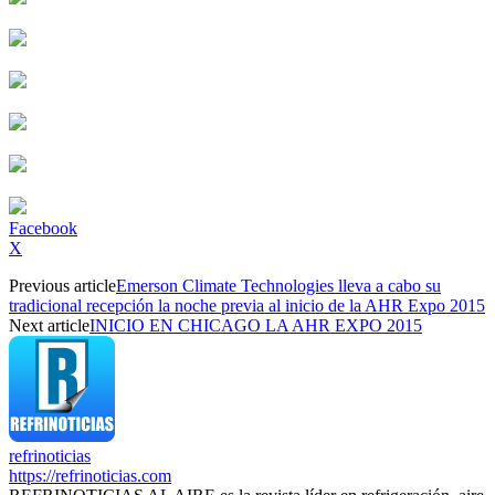
Facebook
X
Previous article
Emerson Climate Technologies lleva a cabo su
tradicional recepción la noche previa al inicio de la AHR Expo 2015
Next article
INICIO EN CHICAGO LA AHR EXPO 2015
refrinoticias
https://refrinoticias.com