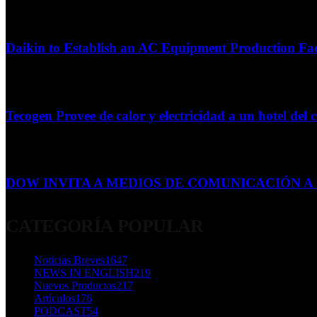
Daikin to Establish an AC Equipment Production Fac
29 de septiembre de 2011
Tecogen Provee de calor y electricidad a un hotel del c
15 de abril de 2015
DOW INVITA A MEDIOS DE COMUNICACIÓN A S
23 de diciembre de 2015
CATEGORÍA POPULAR
Noticias Breves
1647
NEWS IN ENGLISH
219
Nuevos Productos
217
Artículos
176
PODCAST
54