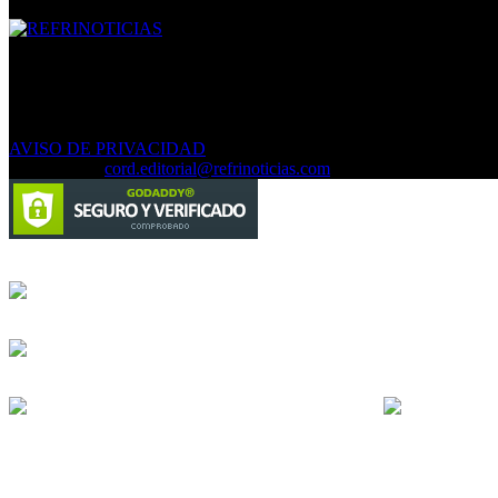
SOBRE NOSOTROS
REFRINOTICIAS.com ::::: EL PORTAL LÍDER EN INFORM
ANÚNCIATE CON NOSOTROS SOMOS TU MEJOR INVERSIÓ
AVISO DE PRIVACIDAD
Contáctanos:
cord.editorial@refrinoticias.com
Circulación certificada
Desarrollado por
Edición digital con tecnología
Playa Revolcadero 222 Col. Reforma Iztaccihuatl Norte C.P. 0
Conmutador CIUDAD DE MEXICO (+52) 555 740 4476, 555 740 
© 2000-2026 BURO DE MERCADOTECNIA DEL CENTRO, S.A. Tod
Todos los nombres, marcas, logotipos, productos e imagenes mencion