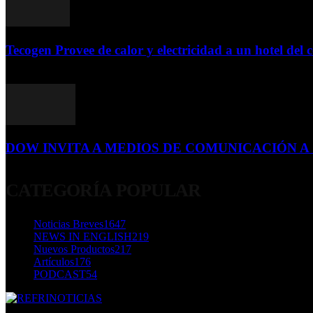
Tecogen Provee de calor y electricidad a un hotel del c
15 de abril de 2015
DOW INVITA A MEDIOS DE COMUNICACIÓN A S
23 de diciembre de 2015
CATEGORÍA POPULAR
Noticias Breves
1647
NEWS IN ENGLISH
219
Nuevos Productos
217
Artículos
176
PODCAST
54
SOBRE NOSOTROS