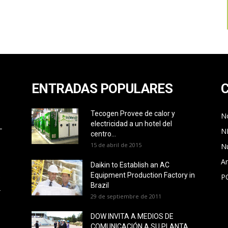
ENTRADAS POPULARES
Tecogen Provee de calor y
No
electricidad a un hotel del
L
N
centro...
15 de abril de 2015
N
Ar
Daikin to Establish an AC
Equipment Production Factory in
P
O
Brazil
L
29 de septiembre de 2011
DOW INVITA A MEDIOS DE
COMUNICACIÓN A SU PLANTA