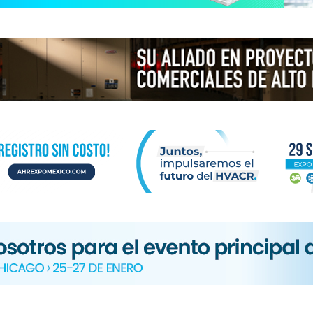
N
ICA