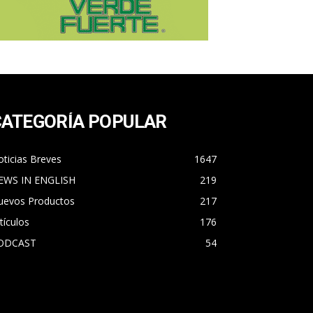
CATEGORÍA POPULAR
ticias Breves
1647
EWS IN ENGLISH
219
uevos Productos
217
tículos
176
ODCAST
54