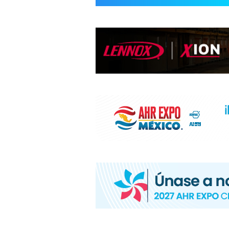
INFORMACIÓ
HVAC/R
DE
LATINOAMÉR