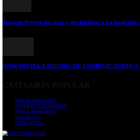
Tecogen Provee de calor y electricidad a un hotel del c
15 de abril de 2015
DOW INVITA A MEDIOS DE COMUNICACIÓN A S
23 de diciembre de 2015
CATEGORÍA POPULAR
Noticias Breves
1647
NEWS IN ENGLISH
219
Nuevos Productos
217
Artículos
176
PODCAST
54
SOBRE NOSOTROS