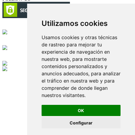
Utilizamos cookies
Circulación certificada
Usamos cookies y otras técnicas
Desarrollado por
de rastreo para mejorar tu
experiencia de navegación en
Edición digital con tecnología
nuestra web, para mostrarte
contenidos personalizados y
anuncios adecuados, para analizar
Playa Revolcadero 222 Col. Reforma Iztaccihuatl Norte C.P. 08810
CIUDAD DE MEXICO
el tráfico en nuestra web y para
Conmutador CIUDAD DE MEXICO (+52) 555 740 4476, 555 740
comprender de donde llegan
4497
nuestros visitantes.
© 2000-2026 BURO DE MERCADOTECNIA DEL CENTRO,
S.A. Todos los derechos reservados
Todos los nombres, marcas, logotipos, productos e imagenes
OK
mencionados son propiedad de sus respectivos dueños
Prohibida la reproducción total o parcial de los contenidos aqui
Configurar
publicados incluyendo cualquier medio electrónico o magnético
Desarrollado por REFRINOTICIAS INTERACTIVE una división
de BURO DE MERCADOTECNIA DEL CENTRO, S.A.