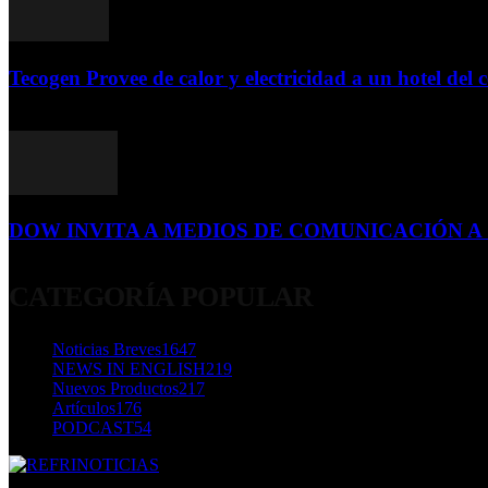
Tecogen Provee de calor y electricidad a un hotel del c
15 de abril de 2015
DOW INVITA A MEDIOS DE COMUNICACIÓN A S
23 de diciembre de 2015
CATEGORÍA POPULAR
Noticias Breves
1647
NEWS IN ENGLISH
219
Nuevos Productos
217
Artículos
176
PODCAST
54
SOBRE NOSOTROS