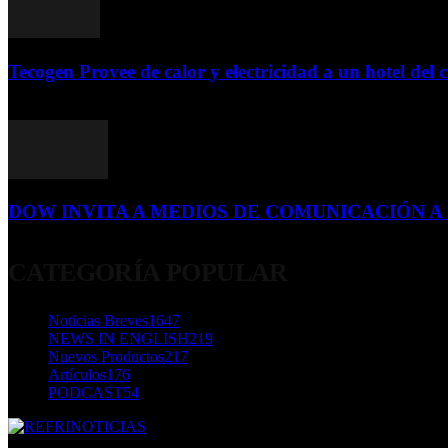
Tecogen Provee de calor y electricidad a un hotel del c
15 de abril de 2015
DOW INVITA A MEDIOS DE COMUNICACIÓN A S
23 de diciembre de 2015
CATEGORÍA POPULAR
Noticias Breves
1647
NEWS IN ENGLISH
219
Nuevos Productos
217
Artículos
176
PODCAST
54
SOBRE NOSOTROS